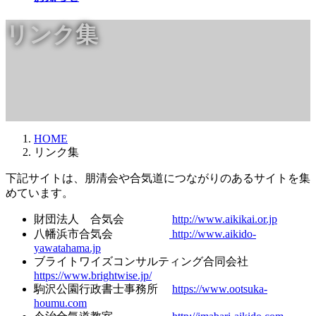
リンク集
HOME
リンク集
下記サイトは、朋清会や合気道につながりのあるサイトを集
めています。
財団法人 合気会
http://www.aikikai.or.jp
八幡浜市合気会
http://www.aikido-
yawatahama.jp
ブライトワイズコンサルティング合同会社
https://www.brightwise.jp/
駒沢公園行政書士事務所
https://www.ootsuka-
houmu.com