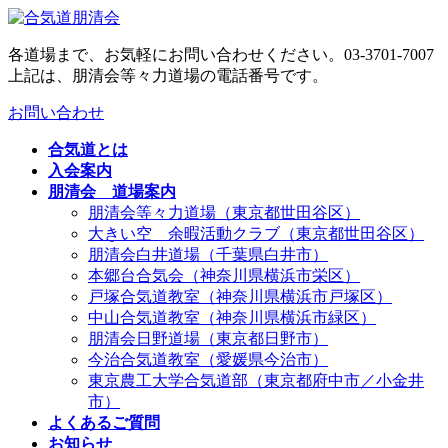
コ
ナ
ン
ビ
各道場まで、お気軽にお問い合わせください。
03-3701-7007
テ
ゲ
上記は、朋清会等々力道場の電話番号です。
ン
ー
ツ
シ
お問い合わせ
へ
ョ
ス
ン
合気道とは
キ
に
入会案内
ッ
移
朋清会 道場案内
プ
動
朋清会等々力道場（東京都世田谷区）
大きい空 余暇活動クラブ（東京都世田谷区）
朋清会白井道場（千葉県白井市）
本郷台合気会（神奈川県横浜市栄区）
戸塚合気道教室（神奈川県横浜市戸塚区）
中山合気道教室（神奈川県横浜市緑区）
朋清会日野道場（東京都日野市）
今治合気道教室（愛媛県今治市）
東京農工大学合気道部（東京都府中市／小金井
市）
よくあるご質問
お知らせ