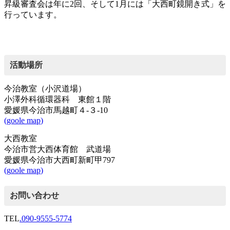
昇級審査会は年に2回、そして1月には「大西町鏡開き式」を
行っています。
活動場所
今治教室（小沢道場）
小澤外科循環器科 東館１階
愛媛県今治市馬越町４-３-10
(
goole map
)
大西教室
今治市営大西体育館 武道場
愛媛県今治市大西町新町甲797
(
g
oole map
)
お問い合わせ
TEL
.090-9555-5774