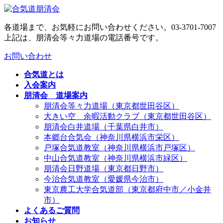
コ
ナ
ン
ビ
各道場まで、お気軽にお問い合わせください。
03-3701-7007
テ
ゲ
上記は、朋清会等々力道場の電話番号です。
ン
ー
ツ
シ
お問い合わせ
へ
ョ
ス
ン
合気道とは
キ
に
入会案内
ッ
移
朋清会 道場案内
プ
動
朋清会等々力道場（東京都世田谷区）
大きい空 余暇活動クラブ（東京都世田谷区）
朋清会白井道場（千葉県白井市）
本郷台合気会（神奈川県横浜市栄区）
戸塚合気道教室（神奈川県横浜市戸塚区）
中山合気道教室（神奈川県横浜市緑区）
朋清会日野道場（東京都日野市）
今治合気道教室（愛媛県今治市）
東京農工大学合気道部（東京都府中市／小金井
市）
よくあるご質問
お知らせ