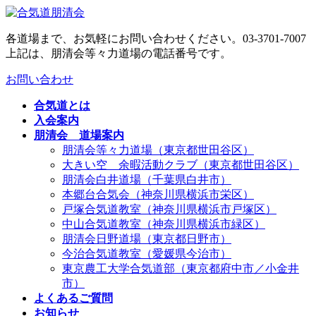
コ
ナ
ン
ビ
各道場まで、お気軽にお問い合わせください。
03-3701-7007
テ
ゲ
上記は、朋清会等々力道場の電話番号です。
ン
ー
ツ
シ
お問い合わせ
へ
ョ
ス
ン
合気道とは
キ
に
入会案内
ッ
移
朋清会 道場案内
プ
動
朋清会等々力道場（東京都世田谷区）
大きい空 余暇活動クラブ（東京都世田谷区）
朋清会白井道場（千葉県白井市）
本郷台合気会（神奈川県横浜市栄区）
戸塚合気道教室（神奈川県横浜市戸塚区）
中山合気道教室（神奈川県横浜市緑区）
朋清会日野道場（東京都日野市）
今治合気道教室（愛媛県今治市）
東京農工大学合気道部（東京都府中市／小金井
市）
よくあるご質問
お知らせ