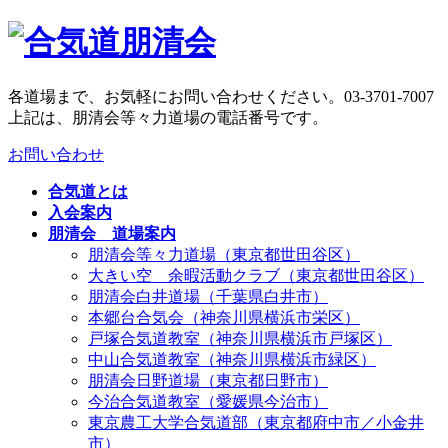
コ
ナ
ン
ビ
テ
ゲ
ン
ー
各道場まで、お気軽にお問い合わせください。
03-3701-7007
ツ
シ
上記は、朋清会等々力道場の電話番号です。
へ
ョ
お問い合わせ
ス
ン
キ
に
合気道とは
ッ
移
入会案内
プ
動
朋清会 道場案内
朋清会等々力道場（東京都世田谷区）
大きい空 余暇活動クラブ（東京都世田谷区）
朋清会白井道場（千葉県白井市）
本郷台合気会（神奈川県横浜市栄区）
戸塚合気道教室（神奈川県横浜市戸塚区）
中山合気道教室（神奈川県横浜市緑区）
朋清会日野道場（東京都日野市）
今治合気道教室（愛媛県今治市）
東京農工大学合気道部（東京都府中市／小金井
市）