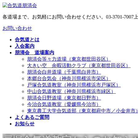
コ
ナ
ン
ビ
各道場まで、お気軽にお問い合わせください。
03-3701-7007
テ
ゲ
ン
ー
お問い合わせ
ツ
シ
へ
ョ
合気道とは
ス
ン
入会案内
キ
に
朋清会 道場案内
ッ
移
朋清会等々力道場（東京都世田谷区）
プ
動
大きい空 余暇活動クラブ（東京都世田谷区）
朋清会白井道場（千葉県白井市）
本郷台合気会（神奈川県横浜市栄区）
戸塚合気道教室（神奈川県横浜市戸塚区）
中山合気道教室（神奈川県横浜市緑区）
朋清会日野道場（東京都日野市）
今治合気道教室（愛媛県今治市）
東京農工大学合気道部（東京都府中市／小金井市
よくあるご質問
お知らせ