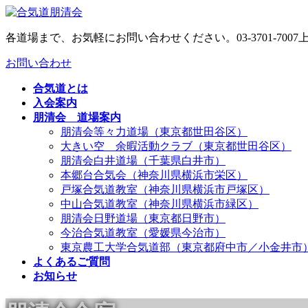
コ
ナ
ン
ビ
各道場まで、お気軽にお問い合わせください。
03-3701-7007
テ
ゲ
ン
ー
お問い合わせ
ツ
シ
へ
ョ
合気道とは
ス
ン
入会案内
キ
に
朋清会 道場案内
ッ
移
朋清会等々力道場（東京都世田谷区）
プ
動
大きい空 余暇活動クラブ（東京都世田谷区）
朋清会白井道場（千葉県白井市）
本郷台合気会（神奈川県横浜市栄区）
戸塚合気道教室（神奈川県横浜市戸塚区）
中山合気道教室（神奈川県横浜市緑区）
朋清会日野道場（東京都日野市）
今治合気道教室（愛媛県今治市）
東京農工大学合気道部（東京都府中市／小金井市
よくあるご質問
お知らせ