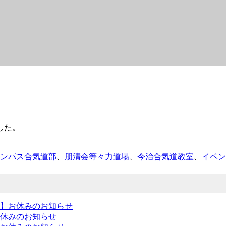
した。
ンパス合気道部
、
朋清会等々力道場
、
今治合気道教室
、
イベン
】お休みのお知らせ
休みのお知らせ