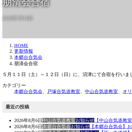
朋清会合宿
2024年5月16日
HOME
更新情報
本郷台合気会
朋清会合宿
５月１１日（土）～１２日（日）に、沼津にて合宿を行いま
カテゴリー
本郷台合気会
、
戸塚合気道教室
、
中山合気道教室
、
オリ
最近の投稿
2026年8月6日
中山合気道教室
お知らせ
【中山合気道教室
2026年8月6日
本郷台合気会
お知らせ
【本郷台合気会】お