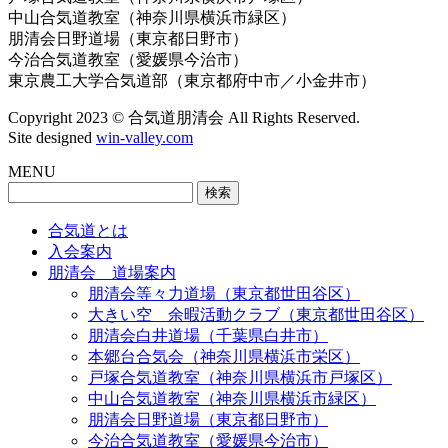
中山合気道教室（神奈川県横浜市緑区）
朋清会日野道場（東京都日野市）
今治合気道教室（愛媛県今治市）
東京農工大学合気道部（東京都府中市／小金井市）
Copyright 2023 © 合気道朋清会 All Rights Reserved.
Site designed
win-valley.com
MENU
検
索:
合気道とは
入会案内
朋清会 道場案内
朋清会等々力道場（東京都世田谷区）
大きい空 余暇活動クラブ（東京都世田谷区）
朋清会白井道場（千葉県白井市）
本郷台合気会（神奈川県横浜市栄区）
戸塚合気道教室（神奈川県横浜市戸塚区）
中山合気道教室（神奈川県横浜市緑区）
朋清会日野道場（東京都日野市）
今治合気道教室（愛媛県今治市）