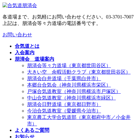
コ
ナ
ン
ビ
各道場まで、お気軽にお問い合わせください。
03-3701-7007
テ
ゲ
上記は、朋清会等々力道場の電話番号です。
ン
ー
ツ
シ
お問い合わせ
へ
ョ
ス
ン
合気道とは
キ
に
入会案内
ッ
移
朋清会 道場案内
プ
動
朋清会等々力道場（東京都世田谷区）
大きい空 余暇活動クラブ（東京都世田谷区）
朋清会白井道場（千葉県白井市）
本郷台合気会（神奈川県横浜市栄区）
戸塚合気道教室（神奈川県横浜市戸塚区）
中山合気道教室（神奈川県横浜市緑区）
朋清会日野道場（東京都日野市）
今治合気道教室（愛媛県今治市）
東京農工大学合気道部（東京都府中市／小金井
市）
よくあるご質問
お知らせ