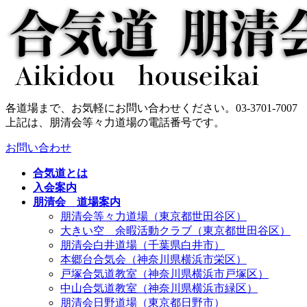
コ
ナ
ン
ビ
テ
ゲ
ン
ー
ツ
シ
へ
ョ
ス
ン
各道場まで、お気軽にお問い合わせください。
03-3701-7007
キ
に
上記は、朋清会等々力道場の電話番号です。
ッ
移
プ
動
お問い合わせ
合気道とは
入会案内
朋清会 道場案内
朋清会等々力道場（東京都世田谷区）
大きい空 余暇活動クラブ（東京都世田谷区）
朋清会白井道場（千葉県白井市）
本郷台合気会（神奈川県横浜市栄区）
戸塚合気道教室（神奈川県横浜市戸塚区）
中山合気道教室（神奈川県横浜市緑区）
朋清会日野道場（東京都日野市）